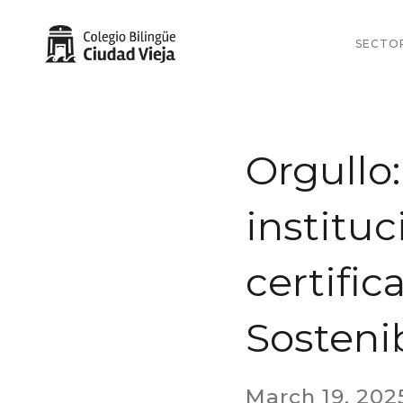
SECTO
Orgullo
institu
certifi
Sostenib
March 19, 202