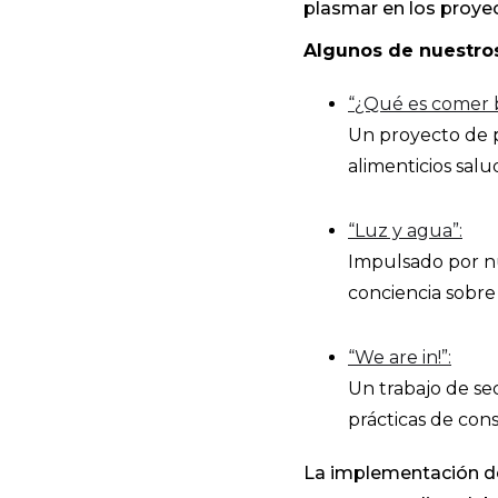
plasmar en los proyec
Algunos de nuestros
“¿Qué es comer b
Un proyecto de p
alimenticios salu
“Luz y agua”:
Impulsado por nu
conciencia sobre
“We are in!”:
Un trabajo de s
prácticas de cons
La implementación de 